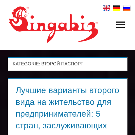
Zum
Inhalt
springen
Menü
Создание
глобальных
компаний
KATEGORIE:
ВТОРОЙ ПАСПОРТ
и
холдинговых
Лучшие варианты второго
структур
вида на жительство для
|
предпринимателей: 5
Singabiz®
стран, заслуживающих
Международные