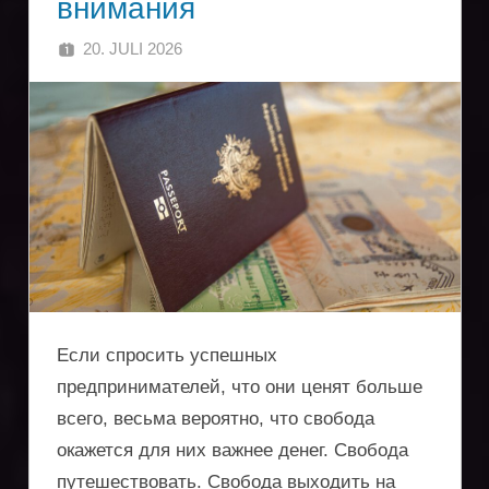
внимания
услуги
20. JULI 2026
SINGA
по
регистрации
компаний,
получению
вида
на
жительство,
Если спросить успешных
предпринимателей, что они ценят больше
защита
всего, весьма вероятно, что свобода
активов,
окажется для них важнее денег. Свобода
путешествовать. Свобода выходить на