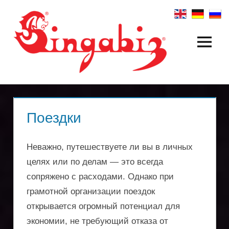
Zum
Inhalt
springen
Menü
Создание
глобальных
компаний
и
Поездки
холдинговых
Неважно, путешествуете ли вы в личных
структур
целях или по делам — это всегда
сопряжено с расходами. Однако при
|
грамотной организации поездок
Singabiz®
открывается огромный потенциал для
экономии, не требующий отказа от
Международные