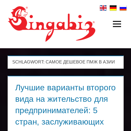
Zum
Inhalt
springen
Menü
Создание
глобальных
компаний
SCHLAGWORT:
САМОЕ ДЕШЕВОЕ ПМЖ В АЗИИ
и
холдинговых
Лучшие варианты второго
структур
вида на жительство для
|
предпринимателей: 5
Singabiz®
стран, заслуживающих
Международные