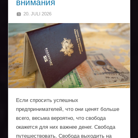
внимания
услуги
20. JULI 2026
SINGA
по
регистрации
компаний,
получению
вида
на
жительство,
Если спросить успешных
предпринимателей, что они ценят больше
защита
всего, весьма вероятно, что свобода
активов,
окажется для них важнее денег. Свобода
путешествовать. Свобода выходить на