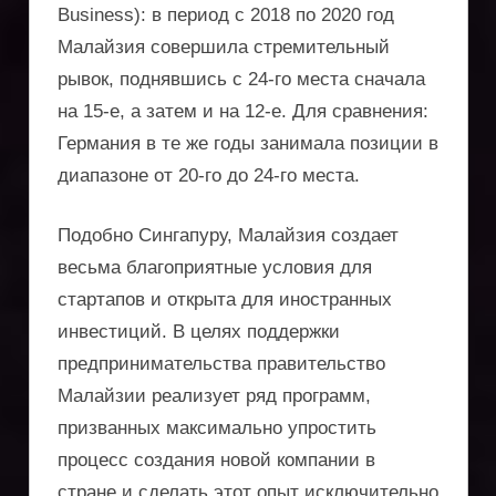
Business): в период с 2018 по 2020 год
услуги
Малайзия совершила стремительный
по
рывок, поднявшись с 24-го места сначала
на 15-е, а затем и на 12-е. Для сравнения:
регистрации
Германия в те же годы занимала позиции в
компаний,
диапазоне от 20-го до 24-го места.
получению
Подобно Сингапуру, Малайзия создает
вида
весьма благоприятные условия для
стартапов и открыта для иностранных
на
инвестиций. В целях поддержки
жительство,
предпринимательства правительство
Малайзии реализует ряд программ,
защита
призванных максимально упростить
активов,
процесс создания новой компании в
стране и сделать этот опыт исключительно