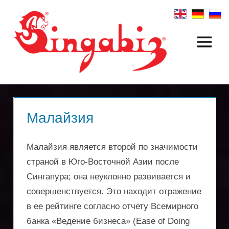
Zum
Inhalt
springen
Menü
Создание
глобальных
компаний
и
Малайзия
холдинговых
Малайзия является второй по значимости
структур
страной в Юго-Восточной Азии после
Сингапура; она неуклонно развивается и
|
совершенствуется. Это находит отражение
Singabiz®
в ее рейтинге согласно отчету Всемирного
банка «Ведение бизнеса» (Ease of Doing
Международные