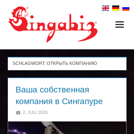
Zum
Inhalt
springen
Menü
Создание
глобальных
компаний
SCHLAGWORT:
ОТКРЫТЬ КОМПАНИЮ
и
холдинговых
Ваша собственная
структур
компания в Сингапуре
|
2. JULI 2026
SINGA
Singabiz®
Международные