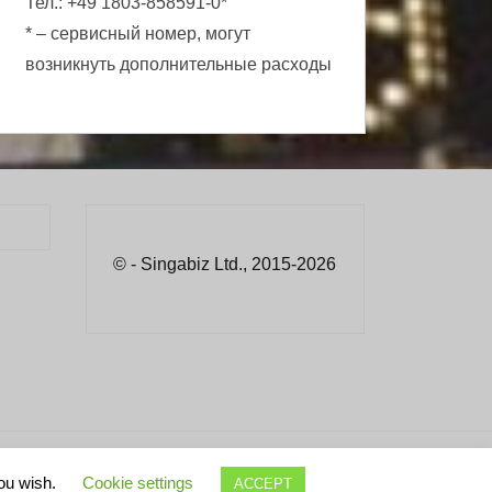
Тел.: +49 1803-858591-0*
* – сервисный номер, могут
возникнуть дополнительные расходы
© - Singabiz Ltd., 2015-2026
you wish.
Cookie settings
ACCEPT
сделок
Дисклеймер (англ.)
Реквизиты