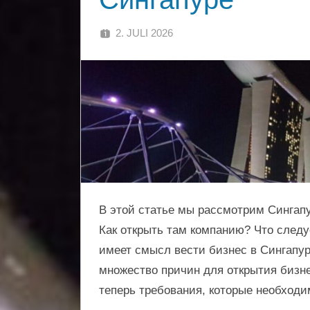
жительство
и
Singabiz®
защите
2. JULI 2026
SINGA
активов
в
Международные
Азии,
Европе
и
услуги
Америке.
Комплексное
по
решение
для
всех
регистрации
этапов.
В этой статье мы рассмотрим Сингапу
компаний,
Как открыть там компанию? Что следу
имеет смысл вести бизнес в Сингапу
получению
множество причин для открытия бизн
теперь требования, которые необходи
вида