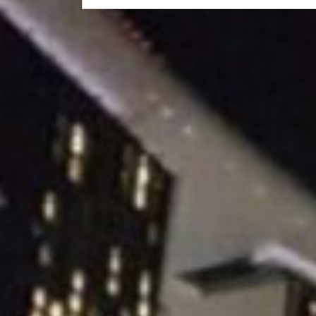
на
жительство,
защита
активов,
оптимизации
поездок