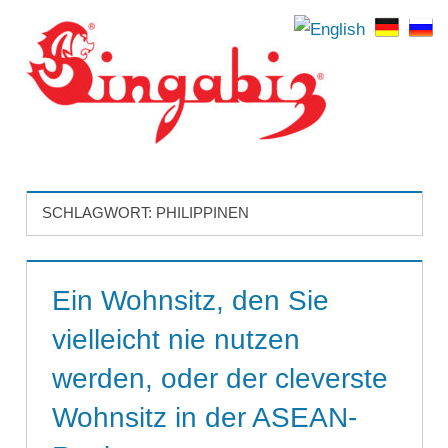
Zum
Inhalt
springen
Menü
Internationale
Firmengründungen
&
SCHLAGWORT:
PHILIPPINEN
Holdingstrukturen
|
Ein Wohnsitz, den Sie
Singabiz®
vielleicht nie nutzen
International
werden, oder der cleverste
Incorporation
Wohnsitz in der ASEAN-
Services