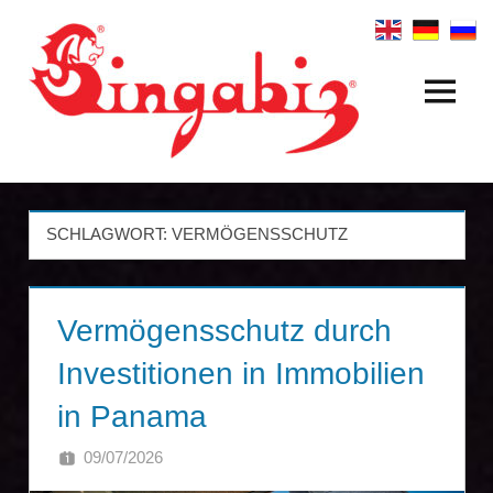
Zum
Inhalt
springen
Menü
Internationale
Firmengründungen
&
SCHLAGWORT:
VERMÖGENSSCHUTZ
Holdingstrukturen
|
Vermögensschutz durch
Singabiz®
Investitionen in Immobilien
International
in Panama
Incorporation
09/07/2026
SINGA
Services