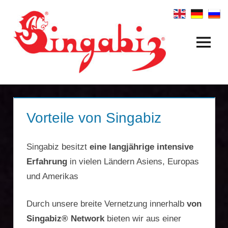
Zum
Inhalt
springen
Menü
Internationale
Firmengründungen
&
Holdingstrukturen
Vorteile von Singabiz
|
Singabiz besitzt
eine langjährige intensive
Singabiz®
Erfahrung
in vielen Ländern Asiens, Europas
und Amerikas
International
Incorporation
Durch unsere breite Vernetzung innerhalb
von
Singabiz® Network
bieten wir aus einer
Services