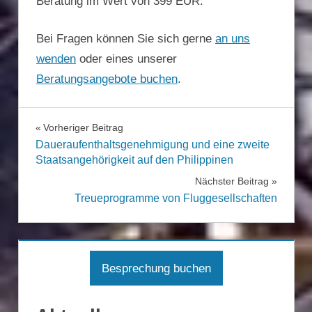
Beratung im Wert von 399 EUR.
Bei Fragen können Sie sich gerne
an uns
wenden
oder eines unserer
Beratungsangebote buchen
.
IMMOBILIEN
IMMOBILIEN
Beitragsnavigation
Vorheriger Beitrag
INVESTITIONEN
Daueraufenthaltsgenehmigung und eine zweite
INVESTITIONEN
VERMÖGENSSCHUTZ
Staatsangehörigkeit auf den Philippinen
VERMÖGENSSCHUTZ
Nächster Beitrag
Treueprogramme von Fluggesellschaften
Besprechung buchen