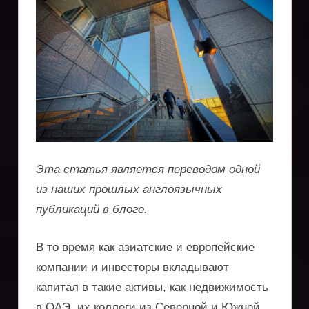
услуги
по
регистрации
компаний,
получению
вида
Эта статья является переводом одной
из наших прошлых англоязычных
на
публикаций в блоге.
жительство,
В то время как азиатские и европейские
защита
компании и инвесторы вкладывают
активов,
капитал в такие активы, как недвижимость
в ОАЭ, их коллеги из Северной и Южной