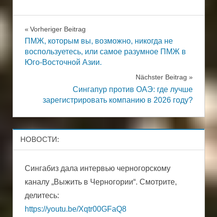
ЗАЩИТА
ЗАЩИТА
ВКЛАДОВ
Beitragsnavigation
Vorheriger Beitrag
АКТИВОВ
ПМЖ, которым вы, возможно, никогда не
ИНВЕСТИЦИИ
воспользуетесь, или самое разумное ПМЖ в
ИНВЕСТИЦИИ
НЕДВИЖИМОСТЬ
Юго-Восточной Азии.
ПОСТОЯННОЕ
НЕДВИЖИМОСТЬ
Nächster Beitrag
МЕСТО
Сингапур против ОАЭ: где лучше
ПОСТОЯННОЕ
ЖИТЕЛЬСТВА
зарегистрировать компанию в 2026 году?
МЕСТО
СБЕРЕЖЕНИЯ
ЖИТЕЛЬСТВА
СБЕРЕЖЕНИЯ
НОВОСТИ:
Сингабиз дала интервью черногорскому
каналу „Выжить в Черногории“. Смотрите,
делитесь:
https://youtu.be/Xqtr00GFaQ8