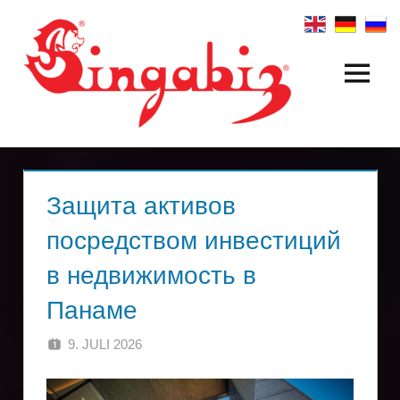
Zum
Inhalt
springen
Menü
Создание
глобальных
компаний
и
Защита активов
посредством инвестиций
холдинговых
в недвижимость в
структур
Панаме
|
9. JULI 2026
SINGA
Singabiz®
Международные