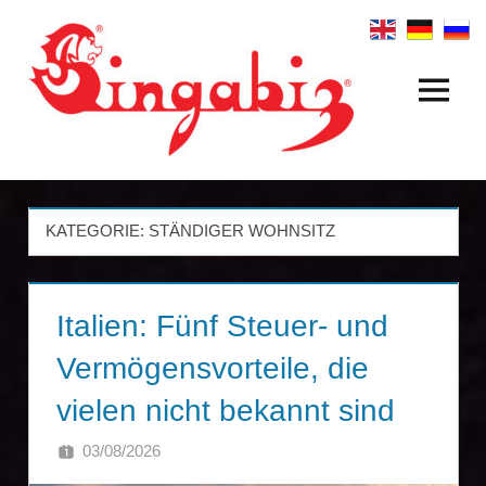
Zum
Inhalt
springen
Menü
Internationale
Firmengründungen
&
KATEGORIE:
STÄNDIGER WOHNSITZ
Holdingstrukturen
|
Italien: Fünf Steuer- und
Singabiz®
Vermögensvorteile, die
International
vielen nicht bekannt sind
Incorporation
03/08/2026
SINGA
Services