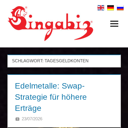
Zum
Inhalt
springen
Menü
Internationale
Firmengründungen
&
SCHLAGWORT:
TAGESGELDKONTEN
Holdingstrukturen
|
Edelmetalle: Swap-
Singabiz®
Strategie für höhere
International
Erträge
Incorporation
23/07/2026
SINGA
Services